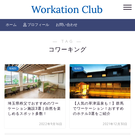
ホーム
プロフィール
お問い合わせ
― TAG ―
コワーキング
地域別
地域別
埼玉県秩父でおすすめのワー
【人気の草津温泉も！】群馬
ケーション施設3選 | 自然を楽
でワーケーション！おすすめ
しめるスポット多数！
のホテル3選をご紹介
2022年9月16日
2021年12月30日