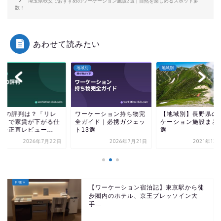
埼玉県秩父でおすすめのワーケーション施設3選 | 自然を楽しめるスポット多
数！
あわせて読みたい
地域別
地域別
地域別
ワーケーション持ち物完
【地域別】長野県のワー
unitoの評判は？
全ガイド｜必携ガジェッ
ケーション施設まとめ3
ント」で家賃が下
ト13選
選
組みを正直レビュー.
2026年7月21日
2021年12月10日
2026年
【ワーケーション宿泊記】東京駅から徒
歩圏内のホテル、京王プレッソイン大
手...