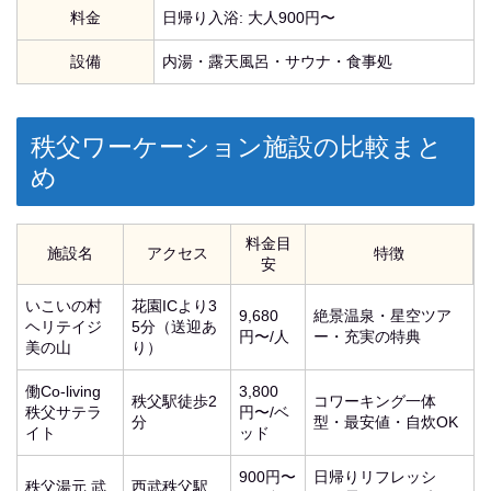
料金
日帰り入浴: 大人900円〜
設備
内湯・露天風呂・サウナ・食事処
秩父ワーケーション施設の比較まと
め
料金目
施設名
アクセス
特徴
安
いこいの村
花園ICより3
9,680
絶景温泉・星空ツア
ヘリテイジ
5分（送迎あ
円〜/人
ー・充実の特典
美の山
り）
働Co-living
3,800
秩父駅徒歩2
コワーキング一体
秩父サテラ
円〜/ベ
分
型・最安値・自炊OK
イト
ッド
900円〜
日帰りリフレッシ
秩父湯元 武
西武秩父駅