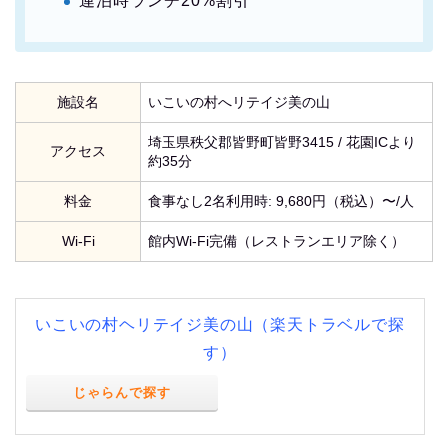
連泊時ランチ20%割引
施設名
いこいの村へリテイジ美の山
埼玉県秩父郡皆野町皆野3415 / 花園ICより
アクセス
約35分
料金
食事なし2名利用時: 9,680円（税込）〜/人
Wi-Fi
館内Wi-Fi完備（レストランエリア除く）
いこいの村ヘリテイジ美の山（楽天トラベルで探
す）
じゃらんで探す