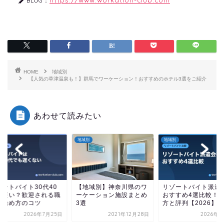
BLOG：
HOME
地域別
【人気の草津温泉も！】群馬でワーケーション！おすすめのホテル3選をご紹介
あわせて読みたい
別
地域別
地域別
ゾートバイト30代40
【地域別】神奈川県のワ
リゾートバイト派遣
は遅い？歓迎される職
ーケーション施設まとめ
おすすめ4選比較！
と始め方のコツ
3選
方と評判【2026】
2026年7月25日
2021年12月28日
2026年7