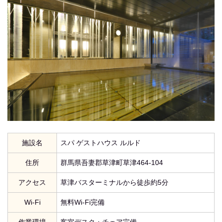
施設名
スパ ゲストハウス ルルド
住所
群馬県吾妻郡草津町草津464-104
アクセス
草津バスターミナルから徒歩約5分
Wi-Fi
無料Wi-Fi完備