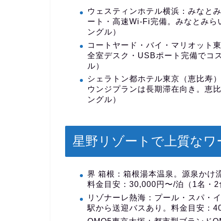
ウェスティンホテル横浜
：みなとみ
ート・高速Wi-Fi完備。みなとみら
ングル）
コートヤード・バイ・マリオット
全室デスク・USBポート完備でコス
ル）
シェラトン都ホテル東京（恵比寿
ウンジプランは長期滞在向き。恵比寿
ングル）
星野リゾートで上質なワ
界 箱根
：箱根湯本温泉。源泉かけ
料金目安：30,000円〜/泊（1名・
リゾナーレ熱海
：プール・スパ・
駅から送迎バスあり。料金目安：40,