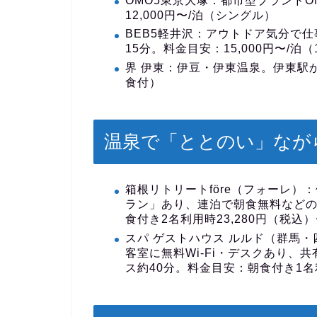
OMO5東京大塚
：都市型ブランドO
12,000円〜/泊（シングル）
BEB5軽井沢
：アウトドア気分で仕
15分。料金目安：15,000円〜/泊（
界 伊東
：伊豆・伊東温泉。伊東駅から
食付）
温泉で「ととのい」なが
箱根リトリートföre（フォーレ）
：
ラン」あり、連泊で朝食無料などの
食付き2名利用時23,280円（税込）
スパ ゲストハウス ルルド（群馬・
客室に無料Wi-Fi・デスクあり
ス約40分。料金目安：朝食付き1名利