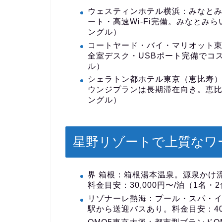
ウェスティンホテル横浜
：みなとみ
ート・高速Wi-Fi完備。みなとみら
ングル）
コートヤード・バイ・マリオット
全室デスク・USBポート完備でコス
ル）
シェラトン都ホテル東京（恵比寿
ウンジプランは長期滞在向き。恵比寿
ングル）
星野リゾートで上質なワ
界 箱根
：箱根湯本温泉。源泉かけ
料金目安：30,000円〜/泊（1名・
リゾナーレ熱海
：プール・スパ・
駅から送迎バスあり。料金目安：40,