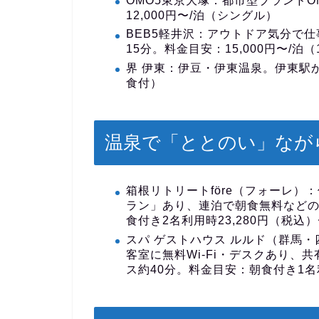
OMO5東京大塚
：都市型ブランドO
12,000円〜/泊（シングル）
BEB5軽井沢
：アウトドア気分で仕
15分。料金目安：15,000円〜/泊（
界 伊東
：伊豆・伊東温泉。伊東駅から
食付）
温泉で「ととのい」なが
箱根リトリートföre（フォーレ）
：
ラン」あり、連泊で朝食無料などの
食付き2名利用時23,280円（税込）
スパ ゲストハウス ルルド（群馬・
客室に無料Wi-Fi・デスクあり
ス約40分。料金目安：朝食付き1名利