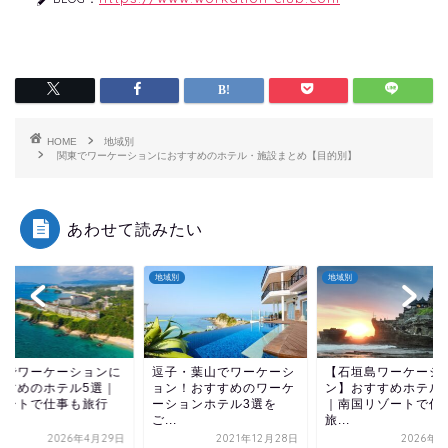
HOME
地域別
関東でワーケーションにおすすめのホテル・施設まとめ【目的別】
あわせて読みたい
別
地域別
地域別
縄でワーケーションに
逗子・葉山でワーケーシ
【石垣島ワーケーシ
すすめのホテル5選｜
ョン！おすすめのワーケ
ン】おすすめホテル
ゾートで仕事も旅行
ーションホテル3選を
｜南国リゾートで仕
.
ご...
旅...
2026年4月29日
2021年12月28日
2026年5