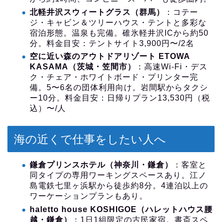
北軽井沢スウィートグラス（群馬）
：コテー
ジ・キャビン＆ツリーハウス・テントと多彩な
宿泊形態。温泉も完備。碓氷軽井沢ICから約50
分。料金目安：テントサイト3,900円〜/2名
空に近い森のアウトドアリゾート ETOWA
KASAMA（茨城・笠間市）
：高速Wi-Fi・デス
ク・チェア・ホワイトボード・プリンター完
備。5〜6名の団体利用向け。岩間駅からタクシ
ー10分。料金目安：日帰りプラン13,530円（税
込）〜/人
海の近くで仕事をしたい人へ
鎌倉プリンスホテル（神奈川・鎌倉）
：客室と
同タイプの専用ワーキングスペースあり。江ノ
島電鉄七里ヶ浜駅から徒歩約8分。4連泊以上の
ワーケーションプランもあり。
haletto house KOSHIGOE（ハレットハウス腰
越・鎌倉）
：1日1組限定の古民家宿。書斎スペ