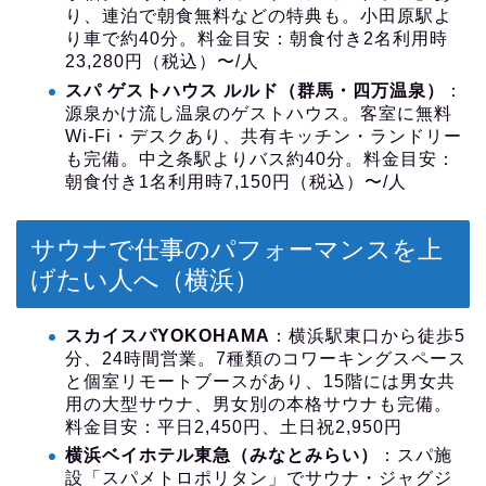
り、連泊で朝食無料などの特典も。小田原駅よ
り車で約40分。料金目安：朝食付き2名利用時
23,280円（税込）〜/人
スパ ゲストハウス ルルド（群馬・四万温泉）
：
源泉かけ流し温泉のゲストハウス。客室に無料
Wi-Fi・デスクあり、共有キッチン・ランドリー
も完備。中之条駅よりバス約40分。料金目安：
朝食付き1名利用時7,150円（税込）〜/人
サウナで仕事のパフォーマンスを上
げたい人へ（横浜）
スカイスパYOKOHAMA
：横浜駅東口から徒歩5
分、24時間営業。7種類のコワーキングスペース
と個室リモートブースがあり、15階には男女共
用の大型サウナ、男女別の本格サウナも完備。
料金目安：平日2,450円、土日祝2,950円
横浜ベイホテル東急（みなとみらい）
：スパ施
設「スパメトロポリタン」でサウナ・ジャグジ