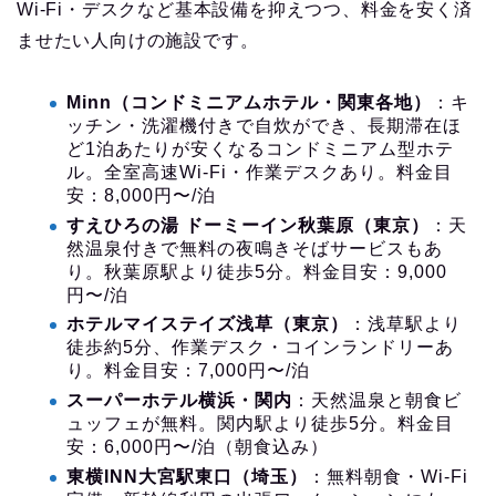
Wi-Fi・デスクなど基本設備を抑えつつ、料金を安く済
ませたい人向けの施設です。
Minn（コンドミニアムホテル・関東各地）
：キ
ッチン・洗濯機付きで自炊ができ、長期滞在ほ
ど1泊あたりが安くなるコンドミニアム型ホテ
ル。全室高速Wi-Fi・作業デスクあり。料金目
安：8,000円〜/泊
すえひろの湯 ドーミーイン秋葉原（東京）
：天
然温泉付きで無料の夜鳴きそばサービスもあ
り。秋葉原駅より徒歩5分。料金目安：9,000
円〜/泊
ホテルマイステイズ浅草（東京）
：浅草駅より
徒歩約5分、作業デスク・コインランドリーあ
り。料金目安：7,000円〜/泊
スーパーホテル横浜・関内
：天然温泉と朝食ビ
ュッフェが無料。関内駅より徒歩5分。料金目
安：6,000円〜/泊（朝食込み）
東横INN大宮駅東口（埼玉）
：無料朝食・Wi-Fi