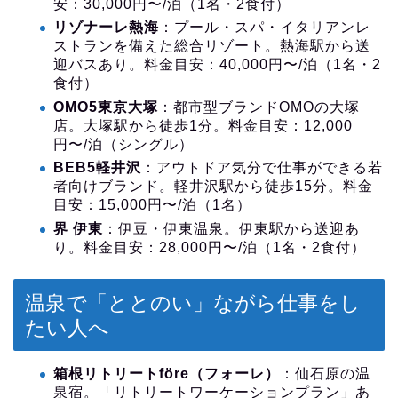
安：30,000円〜/泊（1名・2食付）
リゾナーレ熱海
：プール・スパ・イタリアンレ
ストランを備えた総合リゾート。熱海駅から送
迎バスあり。料金目安：40,000円〜/泊（1名・2
食付）
OMO5東京大塚
：都市型ブランドOMOの大塚
店。大塚駅から徒歩1分。料金目安：12,000
円〜/泊（シングル）
BEB5軽井沢
：アウトドア気分で仕事ができる若
者向けブランド。軽井沢駅から徒歩15分。料金
目安：15,000円〜/泊（1名）
界 伊東
：伊豆・伊東温泉。伊東駅から送迎あ
り。料金目安：28,000円〜/泊（1名・2食付）
温泉で「ととのい」ながら仕事をし
たい人へ
箱根リトリートföre（フォーレ）
：仙石原の温
泉宿。「リトリートワーケーションプラン」あ