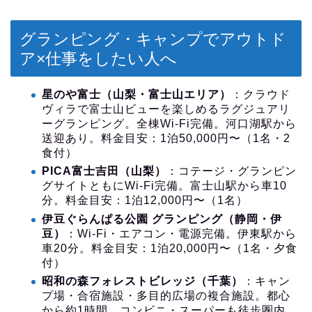
グランピング・キャンプでアウトド
ア×仕事をしたい人へ
星のや富士（山梨・富士山エリア）
：クラウド
ヴィラで富士山ビューを楽しめるラグジュアリ
ーグランピング。全棟Wi-Fi完備。河口湖駅から
送迎あり。料金目安：1泊50,000円〜（1名・2
食付）
PICA富士吉田（山梨）
：コテージ・グランピン
グサイトともにWi-Fi完備。富士山駅から車10
分。料金目安：1泊12,000円〜（1名）
伊豆ぐらんぱる公園 グランピング（静岡・伊
豆）
：Wi-Fi・エアコン・電源完備。伊東駅から
車20分。料金目安：1泊20,000円〜（1名・夕食
付）
昭和の森フォレストビレッジ（千葉）
：キャン
プ場・合宿施設・多目的広場の複合施設。都心
から約1時間、コンビニ・スーパーも徒歩圏内。