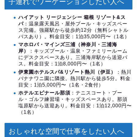
子連れでワーケーションしたい人へ
ハイアット リージェンシー 箱根 リゾート&ス
パ
：温泉露天風呂・屋外プール・キッズスペー
ス完備。強羅駅から徒歩約12分（無料シャトル
バスあり）。料金目安：1泊35,000円〜（1名）
マホロバ・マインズ三浦（神奈川・三浦海
岸）
：キッズプール・温泉・ファミリールーム
にデスクスペースあり。三浦海岸駅から送迎バ
ス。料金目安：1泊8,000円〜（1名）
伊東園ホテルスパ&リゾート熱川（伊豆）
：熱川
バナナワニ園に隣接。熱川駅から徒歩5分。料金
目安：1泊5,000円〜（1名・2食付）
ホテルエピナール那須
：テニスコート・プー
ル・ゴルフ練習場・キッズスペースあり。那須
塩原駅から送迎あり。料金目安：1泊12,000円〜
（1名）
おしゃれな空間で仕事をしたい人へ