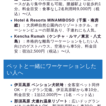
ースがあり集中作業も可能。腰越駅より徒歩約1
分。料金目安：食事なし2名利用時9,000円（税
込）〜/人
Hotel & Resorts MINAMIBOSO（千葉・南房
総）
：大房岬自然公園内のリゾートホテル。オ
ーシャンビューの部屋あり、子連れにも人気。
Kencha Rumah（ケンチャ・ルマ／東京・八丈
島）
：本格的な離島ワーケーションをしたい人
向けのゲストハウス。空港から車5分。料金目
安：宿泊2,500円（税込）〜/人
ペットと一緒にワーケーションした
い人へ
伊豆高原 ペンション犬吠埼
：全客室ペット同伴
OK・ドッグラン完備。伊豆高原駅から車10分。
料金目安：1泊12,000円〜（1名・ペット込）
那須高原 犬連れ温泉リゾート
：広いドッグラン